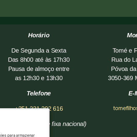
H
orário
Mo
De Segunda a Sexta
Tomé e F
Das 8h00 até às 17h30
Rua do L
Pausa de almoço entre
Póvoa da
as 12h30 e 13h30
3050-369
Telefone
E-
tomefilh
+351 231 202 616
amada para a rede fixa nacional)
kies para armazenar