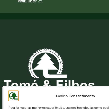
Gerir o Consentimento
(ch
Para fornecer as melhores experiências, usamos tecnologias como coo