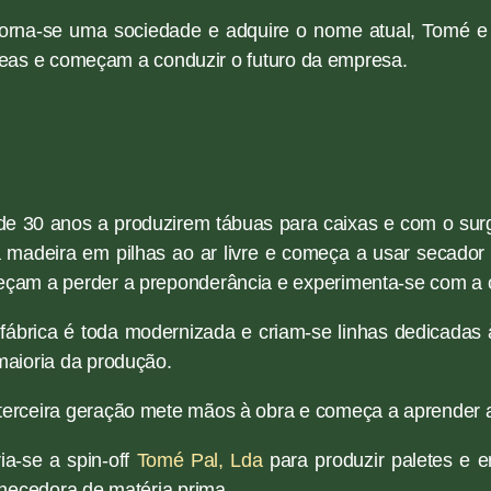
rna-se uma sociedade e adquire o nome atual, Tomé e F
deas e começam a conduzir o futuro da empresa.
de 30 anos a produzirem tábuas para caixas e com o sur
 madeira em pilhas ao ar livre e começa a usar secador 
çam a perder a preponderância e experimenta-se com a cr
ábrica é toda modernizada e criam-se linhas dedicadas à
maioria da produção.
erceira geração mete mãos à obra e começa a aprender a
a-se a spin-off
Tomé Pal, Lda
para produzir paletes e 
ornecedora de matéria prima.