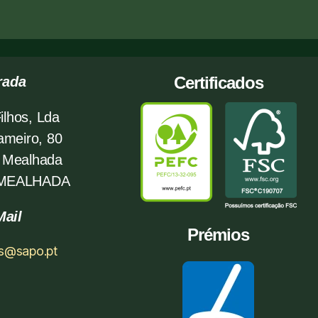
Certificados
rada
ilhos, Lda
ameiro, 80
 Mealhada
 MEALHADA
Mail
Prémios
os@sapo.pt