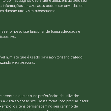
nto com as páginas deste site e armazenado pelo seu
. As informações armazenadas podem ser enviadas de
tes durante uma visita subsequente.
fazer o nosso site funcionar de forma adequada e
spositivo.
el num site que é usado para monitorizar o tráfego
tilizando web beacons.
ctamente e que as suas preferências de utilizador
a visita ao nosso site. Dessa forma, não precisa inserir
exemplo, os itens permanecem no seu carrinho de