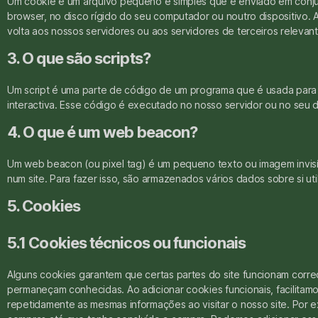
Um cookie é um arquivo pequeno e simples que é enviado em conju
browser, no disco rígido do seu computador ou noutro dispositivo
volta aos nossos servidores ou aos servidores de terceiros relevan
3. O que são scripts?
Um script é uma parte de código de um programa que é usada para 
interactiva. Esse código é executado no nosso servidor ou no seu di
4. O que é um web beacon?
Um web beacon (ou pixel tag) é um pequeno texto ou imagem invisív
num site. Para fazer isso, são armazenados vários dados sobre si u
5. Cookies
5.1 Cookies técnicos ou funcionais
Alguns cookies garantem que certas partes do site funcionam corre
permaneçam conhecidas. Ao adicionar cookies funcionais, facilitamos 
repetidamente as mesmas informações ao visitar o nosso site. Por 