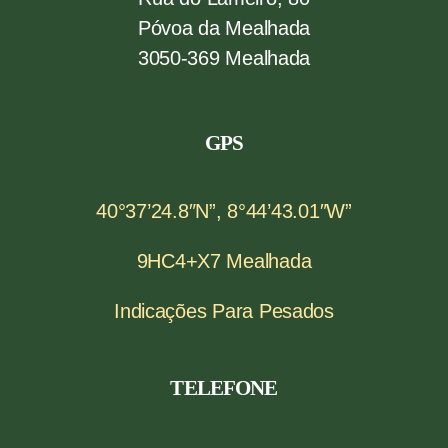
Póvoa da Mealhada
3050-369 Mealhada
GPS
40°37’24.8″N”, 8°44’43.01″W”
9HC4+X7 Mealhada
Indicações Para Pesados
TELEFONE